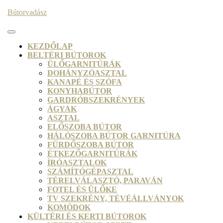
Skip
Bútorvadász
to
content
Open
Button
KEZDŐLAP
BELTÉRI BÚTOROK
ÜLŐGARNITÚRÁK
DOHÁNYZÓASZTAL
KANAPÉ ÉS SZÓFA
KONYHABÚTOR
GARDRÓBSZEKRÉNYEK
ÁGYAK
ASZTAL
ELŐSZOBA BÚTOR
HÁLÓSZOBA BÚTOR GARNITÚRA
FÜRDŐSZOBA BÚTOR
ÉTKEZŐGARNITÚRÁK
ÍRÓASZTALOK
SZÁMÍTÓGÉPASZTAL
TÉRELVÁLASZTÓ, PARAVÁN
FOTEL ÉS ÜLŐKE
TV SZEKRÉNY, TÉVÉÁLLVÁNYOK
KOMÓDOK
KÜLTÉRI ÉS KERTI BÚTOROK