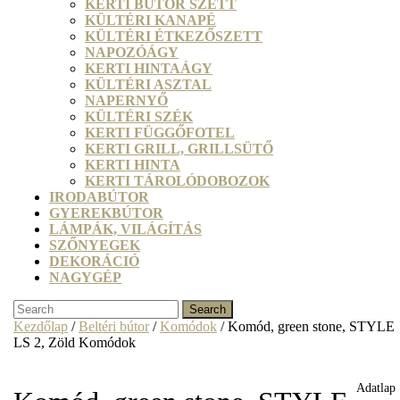
KERTI BÚTOR SZETT
KÜLTÉRI KANAPÉ
KÜLTÉRI ÉTKEZŐSZETT
NAPOZÓÁGY
KERTI HINTAÁGY
KÜLTÉRI ASZTAL
NAPERNYŐ
KÜLTÉRI SZÉK
KERTI FÜGGŐFOTEL
KERTI GRILL, GRILLSÜTŐ
KERTI HINTA
KERTI TÁROLÓDOBOZOK
IRODABÚTOR
GYEREKBÚTOR
LÁMPÁK, VILÁGÍTÁS
SZŐNYEGEK
DEKORÁCIÓ
NAGYGÉP
CLOSE
Search
BUTTON
for:
Kezdőlap
/
Beltéri bútor
/
Komódok
/ Komód, green stone, STYLE
LS 2, Zöld Komódok
Adatlap
Adatlap
Adatlap
Adatlap